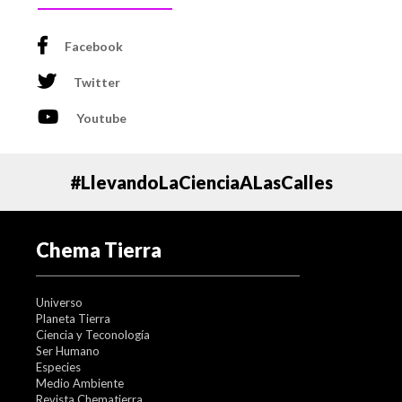
Facebook
Twitter
Youtube
#LlevandoLaCienciaALasCalles
Chema Tierra
Universo
Planeta Tierra
Ciencia y Teconología
Ser Humano
Especies
Medio Ambiente
Revista Chematierra