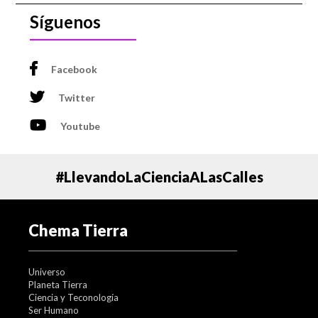
Síguenos
Facebook
Twitter
Youtube
#LlevandoLaCienciaALasCalles
Chema Tierra
Universo
Planeta Tierra
Ciencia y Teconología
Ser Humano