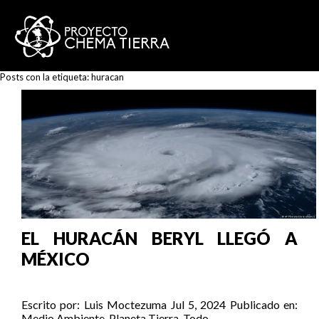
Posts con la etiqueta:
huracan
EL HURACÁN BERYL LLEGÓ A
MÉXICO
Escrito por:
Luis Moctezuma
Jul 5, 2024
Publicado en:
Medio Ambiente
,
Planeta Tierra
,
Todo