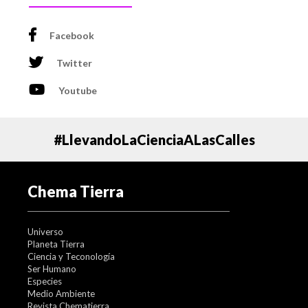
Facebook
Twitter
Youtube
#LlevandoLaCienciaALasCalles
Chema Tierra
Universo
Planeta Tierra
Ciencia y Teconología
Ser Humano
Especies
Medio Ambiente
Revista Chematierra