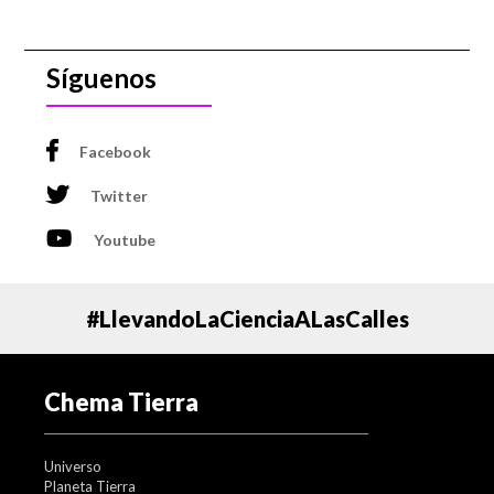
Síguenos
Facebook
Twitter
Youtube
#LlevandoLaCienciaALasCalles
Chema Tierra
Universo
Planeta Tierra