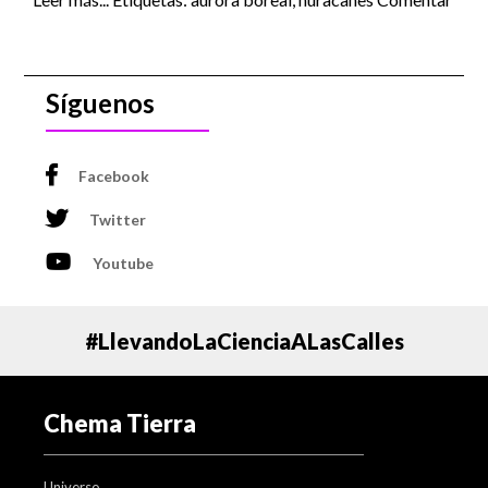
Síguenos
Facebook
Twitter
Youtube
#LlevandoLaCienciaALasCalles
Chema Tierra
Universo