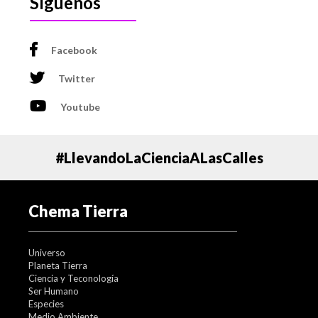
Síguenos
Facebook
Twitter
Youtube
#LlevandoLaCienciaALasCalles
Chema Tierra
Universo
Planeta Tierra
Ciencia y Teconología
Ser Humano
Especies
Medio Ambiente