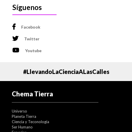
Síguenos
Facebook
Twitter
Youtube
#LlevandoLaCienciaALasCalles
Chema Tierra
Universo
Planeta Tierra
Ciencia y Teconología
Ser Humano