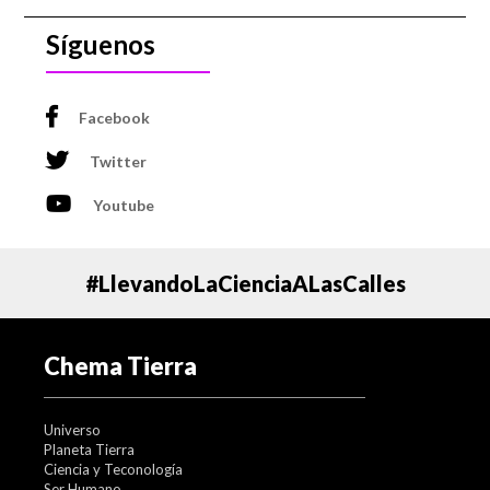
Síguenos
Facebook
Twitter
Youtube
#LlevandoLaCienciaALasCalles
Chema Tierra
Universo
Planeta Tierra
Ciencia y Teconología
Ser Humano