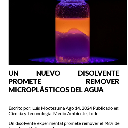
UN NUEVO DISOLVENTE
PROMETE REMOVER
MICROPLÁSTICOS DEL AGUA
Escrito por:
Luis Moctezuma
Ago 14, 2024
Publicado en:
Ciencia y Teconología
,
Medio Ambiente
,
Todo
Un disolvente experimental promete remover el 98% de